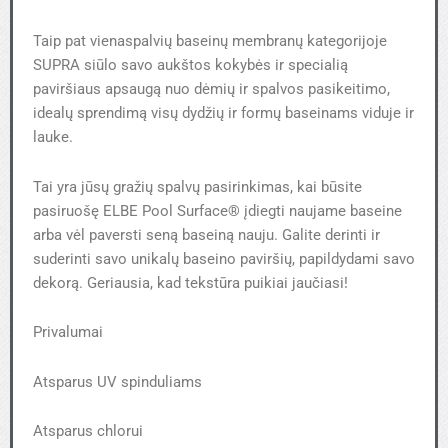
Taip pat vienaspalvių baseinų membranų kategorijoje
SUPRA siūlo savo aukštos kokybės ir specialią
paviršiaus apsaugą nuo dėmių ir spalvos pasikeitimo,
idealų sprendimą visų dydžių ir formų baseinams viduje ir
lauke.
Tai yra jūsų gražių spalvų pasirinkimas, kai būsite
pasiruošę ELBE Pool Surface® įdiegti naujame baseine
arba vėl paversti seną baseiną nauju. Galite derinti ir
suderinti savo unikalų baseino paviršių, papildydami savo
dekorą. Geriausia, kad tekstūra puikiai jaučiasi!
Privalumai
Atsparus UV spinduliams
Atsparus chlorui