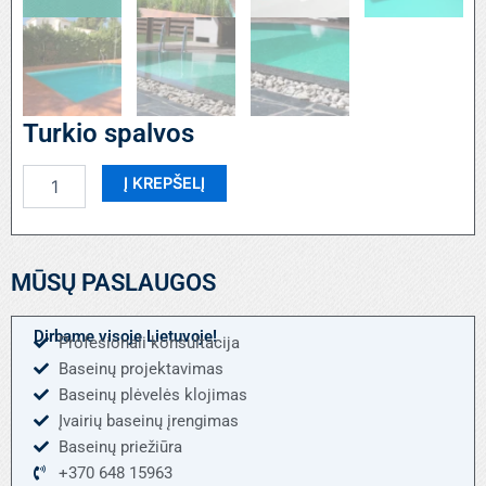
Turkio spalvos
produkto
Į KREPŠELĮ
kiekis:
Turkio
spalvos
MŪSŲ PASLAUGOS
Dirbame visoje Lietuvoje!
Profesionali konsultacija
Baseinų projektavimas
Baseinų plėvelės klojimas
Įvairių baseinų įrengimas
Baseinų priežiūra
+370 648 15963