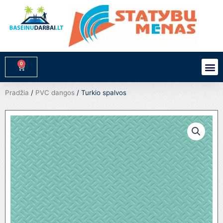
Pereiti
prie
turinio
0
M
Cart
Pradžia
/
PVC dangos
/ Turkio spalvos