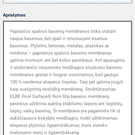
Aprašymas
Paprastos spalvos baseinų membranos tinka statant
naujus baseinus, bet ypač ir renovuojant esamus
baseinus. Plytelės, betonas, metalas, plastikas ar
mediena – paprastos spalvos baseino membranas
galima montuoti ant bet kokio paviršiaus. Ant apsauginio
ir atskiriančio neaustinės medžiagos sluoksnio baseino
membranos greitai ir lengvai suvirinamos, kad gautųsi
100 % vandeniui atsparus tirpalas. Taip pat galima įsigyti
kaip sustiprintą neslidžią membraną. Struktūrizuotas
ELBE Pool Surface® Non-Slip baseino membranų
paviršius užtikrina aukštą stabilumo laipsnį ant laiptelių,
laiptų, vaikų baseinų. Ši membrana yra pagaminta tik iš
aukščiausios kokybės medžiagos, todėl užtikrinamas
atsparus plyšimui ilgaamžiškumas, kuris suteiks
malonumo metų ir ilgaamžiškumą.