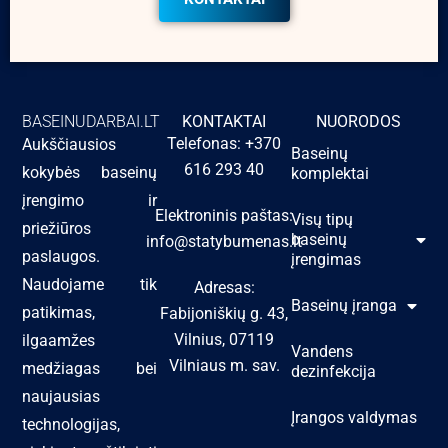
BASEINUDARBAI.LT
KONTAKTAI
NUORODOS
Telefonas: +370
Aukščiausios
Baseinų
616 293 40
kokybės baseinų
komplektai
įrengimo ir
Elektroninis paštas:
Visų tipų
priežiūros
baseinų
info@statybumenas.lt
paslaugos.
įrengimas
Naudojame tik
Adresas:
Baseinų įranga
patikimas,
Fabijoniškių g. 43,
Vilnius, 07119
ilgaamžes
Vandens
Vilniaus m. sav.
medžiagas bei
dezinfekcija
naujausias
Įrangos valdymas
technologijas,