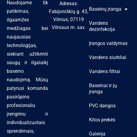
Naudojame tik
Adresas:
Baseinų įranga
patikimas,
Fabijoniškių g. 43,
Vilnius, 07119
ilgaamžes
Vandens
Vilniaus m. sav.
medžiagas bei
dezinfekcija
naujausias
Įrangos valdymas
technologijas,
siekiant užtikrinti
Vandens siurbliai
saugų ir ilgalaikį
baseino
Vandens filtrai
naudojimą. Mūsų
Baseinai ir jų
patyrusi komanda
įranga
pasirūpins
profesionaliu
PVC dangos
įrengimu ir
Kitos prekės
individualizuotais
sprendimais,
Galerija