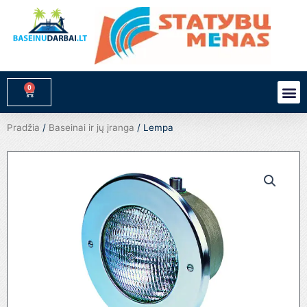
Pereiti
prie
turinio
0
M
Cart
Pradžia
/
Baseinai ir jų įranga
/ Lempa