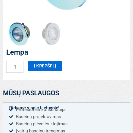
Lempa
produkto
Į KREPŠELĮ
kiekis:
Lempa
MŪSŲ PASLAUGOS
Dirbame visoje Lietuvoje!
Profesionali konsultacija
Baseinų projektavimas
Baseinų plėvelės klojimas
Įvairių baseinų įrengimas