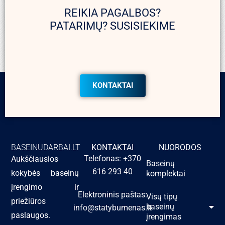
REIKIA PAGALBOS?
PATARIMŲ? SUSISIEKIME
KONTAKTAI
BASEINUDARBAI.LT
KONTAKTAI
NUORODOS
Telefonas: +370
Aukščiausios
Baseinų
616 293 40
kokybės baseinų
komplektai
įrengimo ir
Elektroninis paštas:
Visų tipų
priežiūros
baseinų
info@statybumenas.lt
paslaugos.
įrengimas