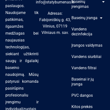
baseinų
info@statybumenas.lt
paslaugos.
įrengimas
Naudojame tik
Adresas:
Baseinų įranga
patikimas,
Fabijoniškių g. 43,
Vilnius, 07119
ilgaamžes
Vandens
Vilniaus m. sav.
medžiagas bei
dezinfekcija
naujausias
Įrangos valdymas
technologijas,
siekiant užtikrinti
Vandens siurbliai
saugų ir ilgalaikį
baseino
Vandens filtrai
naudojimą. Mūsų
Baseinai ir jų
patyrusi komanda
įranga
pasirūpins
profesionaliu
PVC dangos
įrengimu ir
Kitos prekės
individualizuotais