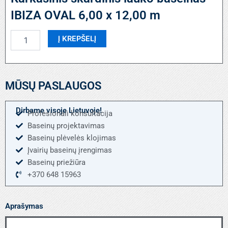
IBIZA OVAL 6,00 x 12,00 m
produkto
Į KREPŠELĮ
kiekis:
Karkasinis
skardinis
lauko
MŪSŲ PASLAUGOS
baseinas
IBIZA
OVAL
Dirbame visoje Lietuvoje!
Profesionali konsultacija
6,00
Baseinų projektavimas
x
12,00
Baseinų plėvelės klojimas
m
Įvairių baseinų įrengimas
Baseinų priežiūra
+370 648 15963
Aprašymas