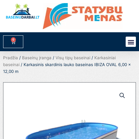
Pereiti
prie
turinio
0
M
Cart
Pradžia
/
Baseinų įranga
/
Visų tipų baseinai
/
Karkasiniai
baseinai
/ Karkasinis skardinis lauko baseinas IBIZA OVAL 6,00 x
12,00 m