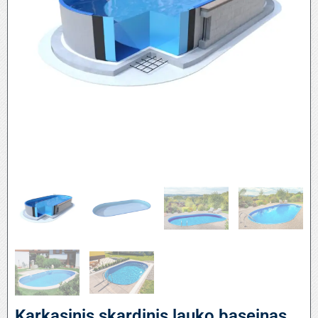
Karkasinis skardinis lauko baseinas