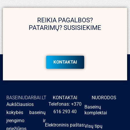
REIKIA PAGALBOS?
PATARIMŲ? SUSISIEKIME
KONTAKTAI
BASEINUDARBAI.LT
KONTAKTAI
NUORODOS
Telefonas: +370
Aukščiausios
Baseinų
616 293 40
kokybės baseinų
komplektai
įrengimo ir
Elektroninis paštas:
Visų tipų
priežiūros