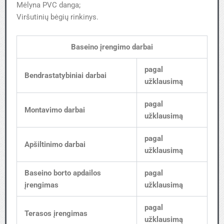
Mėlyna PVC danga;
Viršutinių bėgių rinkinys.
Baseino įrengimo darbai
pagal
Bendrastatybiniai darbai
užklausimą
pagal
Montavimo darbai
užklausimą
pagal
Apšiltinimo darbai
užklausimą
Baseino borto apdailos
pagal
įrengimas
užklausimą
pagal
Terasos įrengimas
užklausimą