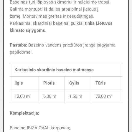
Baseinas turi išpjovas skimeriui ir nuleidimo trapui.
Galima montuoti iš dalies arba pilnai įleidus į
žemę. Montavimas greitas ir nesudėtingas.
Karkasiniai skardiniai baseinai puikiai
tinka Lietuvos
klimato sąlygoms
.
Pastaba:
Baseino vandens priežiūros įranga įsigyjama
papildomai.
Karkasinio skardinio baseino matmenys
Ilgis
Plotis
Gylis
Tūris
12,00 m
6,00 m
1,50 m
72,00 m³
Komplektacija:
Baseino IBIZA OVAL korpusas;