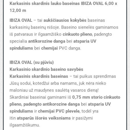
Karkasinis skardinis lauko baseinas IBIZA OVAL 6,00 x
12,00 m
IBIZA OVAL
–
tai
aukščiausios kokybės
baseinas
karkasinių baseinų nišoje. Baseino sienelės gaminamos
iš patvaraus ir ilgaamžiško
cinkuoto plieno
, padengto
specialia
antikorozine danga
bei
atsparia UV
spinduliams
bei
chemijai
PVC danga.
IBIZA OVAL (su pjūviu)
Karkasinio skardinio baseino savybės
Karkasinis skardinis baseinas
– tai puikus sprendimas
Jūsų sodui, kotedžui arba namams, juk nėra nieko
maloniau už maudynes saulėtą vasaros dieną!
Skardiniai baseinai gaminami iš
0,75 mm storio
cinkuoto
plieno, padengto antikorozine danga
bei
atsparia UV
spinduliams
ir
chemijai PVC plevele
, todėl yra
itin
atsparūs
išorės veiksniams
ir pasižymi
ilgaamžiškumu.