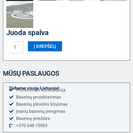
Juoda spalva
produkto
Į KREPŠELĮ
kiekis:
Juoda
spalva
MŪSŲ PASLAUGOS
Dirbame visoje Lietuvoje!
Profesionali konsultacija
Baseinų projektavimas
Baseinų plėvelės klojimas
Įvairių baseinų įrengimas
Baseinų priežiūra
+370 648 15963