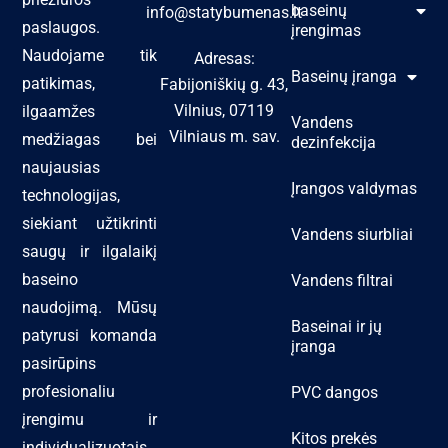
baseinų
info@statybumenas.lt
paslaugos.
įrengimas
Naudojame tik
Adresas:
Baseinų įranga
patikimas,
Fabijoniškių g. 43,
Vilnius, 07119
ilgaamžes
Vandens
Vilniaus m. sav.
medžiagas bei
dezinfekcija
naujausias
Įrangos valdymas
technologijas,
siekiant užtikrinti
Vandens siurbliai
saugų ir ilgalaikį
baseino
Vandens filtrai
naudojimą. Mūsų
Baseinai ir jų
patyrusi komanda
įranga
pasirūpins
profesionaliu
PVC dangos
įrengimu ir
Kitos prekės
individualizuotais