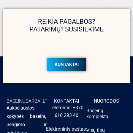
REIKIA PAGALBOS?
PATARIMŲ? SUSISIEKIME
KONTAKTAI
BASEINUDARBAI.LT
KONTAKTAI
NUORODOS
Telefonas: +370
Aukščiausios
Baseinų
616 293 40
kokybės baseinų
komplektai
įrengimo ir
Elektroninis paštas:
Visų tipų
priežiūros