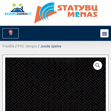
Pereiti
prie
turinio
0
M
Cart
Pradžia
/
PVC dangos
/ Juoda spalva