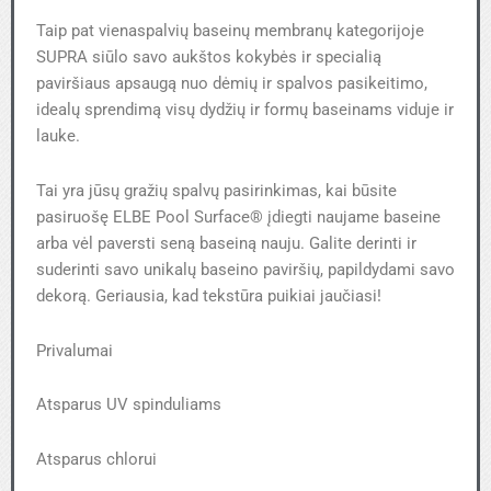
Taip pat vienaspalvių baseinų membranų kategorijoje
SUPRA siūlo savo aukštos kokybės ir specialią
paviršiaus apsaugą nuo dėmių ir spalvos pasikeitimo,
idealų sprendimą visų dydžių ir formų baseinams viduje ir
lauke.
Tai yra jūsų gražių spalvų pasirinkimas, kai būsite
pasiruošę ELBE Pool Surface® įdiegti naujame baseine
arba vėl paversti seną baseiną nauju. Galite derinti ir
suderinti savo unikalų baseino paviršių, papildydami savo
dekorą. Geriausia, kad tekstūra puikiai jaučiasi!
Privalumai
Atsparus UV spinduliams
Atsparus chlorui