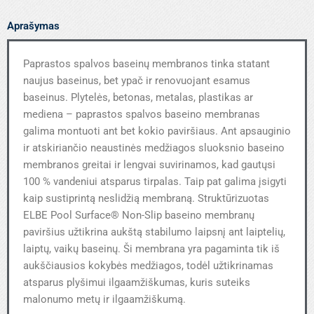
Aprašymas
Paprastos spalvos baseinų membranos tinka statant
naujus baseinus, bet ypač ir renovuojant esamus
baseinus. Plytelės, betonas, metalas, plastikas ar
mediena – paprastos spalvos baseino membranas
galima montuoti ant bet kokio paviršiaus. Ant apsauginio
ir atskiriančio neaustinės medžiagos sluoksnio baseino
membranos greitai ir lengvai suvirinamos, kad gautųsi
100 % vandeniui atsparus tirpalas. Taip pat galima įsigyti
kaip sustiprintą neslidžią membraną. Struktūrizuotas
ELBE Pool Surface® Non-Slip baseino membranų
paviršius užtikrina aukštą stabilumo laipsnį ant laiptelių,
laiptų, vaikų baseinų. Ši membrana yra pagaminta tik iš
aukščiausios kokybės medžiagos, todėl užtikrinamas
atsparus plyšimui ilgaamžiškumas, kuris suteiks
malonumo metų ir ilgaamžiškumą.