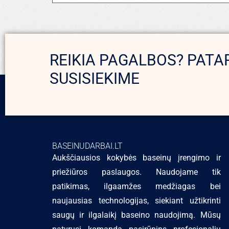
REIKIA PAGALBOS? PATA
SUSISIEKIME
BASEINUDARBAI.LT
Aukščiausios kokybės baseinų įrengimo ir
priežiūros paslaugos. Naudojame tik
patikimas, ilgaamžes medžiagas bei
naujausias technologijas, siekiant užtikrinti
saugų ir ilgalaikį baseino naudojimą. Mūsų