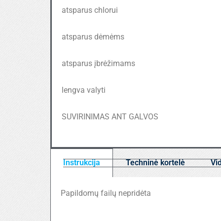
atsparus chlorui
atsparus dėmėms
atsparus įbrėžimams
lengva valyti
SUVIRINIMAS ANT GALVOS
Instrukcija
Techninė kortelė
Vi
Papildomų failų nepridėta