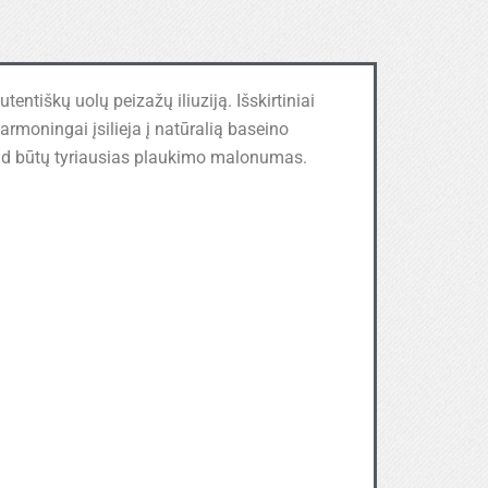
ntiškų uolų peizažų iliuziją. Išskirtiniai
armoningai įsilieja į natūralią baseino
kad būtų tyriausias plaukimo malonumas.