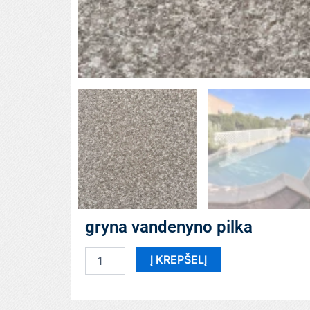
gryna vandenyno pilka
produkto
Į KREPŠELĮ
kiekis:
gryna
vandenyno
pilka