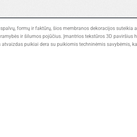
alvų, formų ir faktūrų, šios membranos dekoracijos suteikia aute
, ramybės ir šilumos pojūčius. Įmantrios tekstūros 3D paviršius h
s atvaizdas puikiai dera su puikiomis techninėmis savybėmis, 