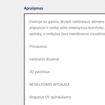
Aprašymas
Darnoje su gamta. Įkvėpti natūralaus akmens sp
atspalviai ir raštai siūlo intensyvius komforto
aplinką, o unikalus šios membranos vizualini
Privalumai
natūralūs dizainai
3D paviršius
NESKLYDIMO APSAUGA
Atsparus UV spinduliams