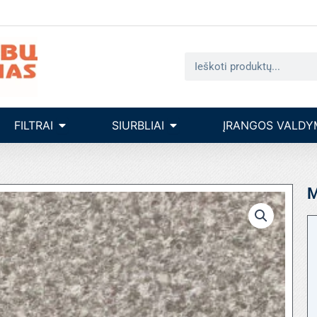
Search
seinų įrengimas
Open filtrai
Open siurbliai
FILTRAI
SIURBLIAI
ĮRANGOS VALDY
M