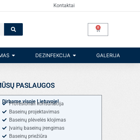
Kontaktai
Search
0
Cart
Open Įrangos valdymas
Open dezinfekcija
MAS
DEZINFEKCIJA
GALERIJA
ŪSŲ PASLAUGOS
Dirbame visoje Lietuvoje!
Profesionali konsultacija
Baseinų projektavimas
Baseinų plėvelės klojimas
Įvairių baseinų įrengimas
Baseinų priežiūra