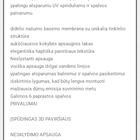
ypatingu atsparumu UV spinduliams ir spalvos
patvarumu.
didelio našumo baseino membrana su unikalia tinklelio
struktūra
aukščiausios kokybės apsauginis lakas
elegantiška haptiška paviršiaus tekstūra
Neslystanti apsauga
visiška apsauga išilgai vandens linijos
ypatingas atsparumas balinimui ir spalvos pasikeitimui
išskirtinis lygumas, kad būtų lengva montuoti
mažiausia dūmų emisija suvirinimo metu
Galimos 6 paprastos spalvos
PRIVALUMAI
ĮSPŪDINGAS 3D PAVIRŠIAUS
NESKLYDIMO APSAUGA