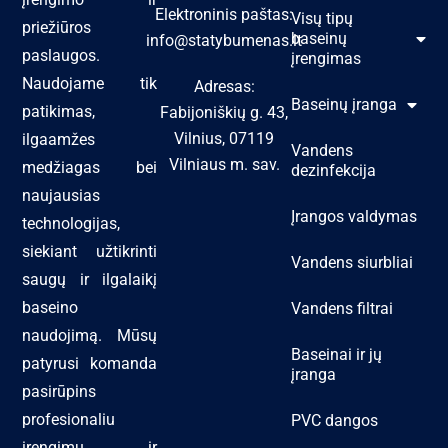
Elektroninis paštas:
Visų tipų
priežiūros
baseinų
info@statybumenas.lt
paslaugos.
įrengimas
Naudojame tik
Adresas:
Baseinų įranga
patikimas,
Fabijoniškių g. 43,
Vilnius, 07119
ilgaamžes
Vandens
Vilniaus m. sav.
medžiagas bei
dezinfekcija
naujausias
Įrangos valdymas
technologijas,
siekiant užtikrinti
Vandens siurbliai
saugų ir ilgalaikį
baseino
Vandens filtrai
naudojimą. Mūsų
Baseinai ir jų
patyrusi komanda
įranga
pasirūpins
profesionaliu
PVC dangos
įrengimu ir