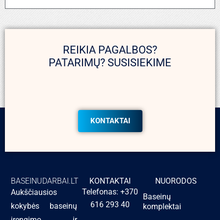
REIKIA PAGALBOS?
PATARIMŲ? SUSISIEKIME
KONTAKTAI
BASEINUDARBAI.LT
KONTAKTAI
NUORODOS
Telefonas: +370
Aukščiausios
Baseinų
616 293 40
kokybės baseinų
komplektai
įrengimo ir