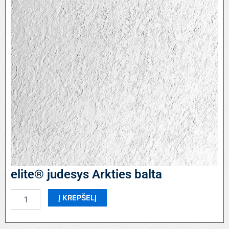
elite® judesys Arkties balta
produkto
Į KREPŠELĮ
kiekis:
elite®
judesys