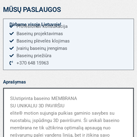
Arkties
MŪSŲ PASLAUGOS
balta
Dirbame visoje Lietuvoje!
Profesionali konsultacija
Baseinų projektavimas
Baseinų plėvelės klojimas
Įvairių baseinų įrengimas
Baseinų priežiūra
+370 648 15963
Aprašymas
SUstiprinta baseino MEMBRANA
SU UNIKALIU 3D PAVIRŠIU
elite® motion sujungia puikias gaminio savybes su
nuostabiu, įspūdingu 3D paviršiumi. Ši unikali baseino
membrana ne tik užtikrina optimalią apsaugą nuo
nešvarumų palei vandens liniją, bet ir įtikina savo