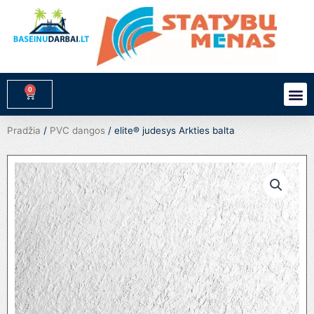
Pereiti
prie
turinio
0
M
Cart
Pradžia
/
PVC dangos
/ elite® judesys Arkties balta