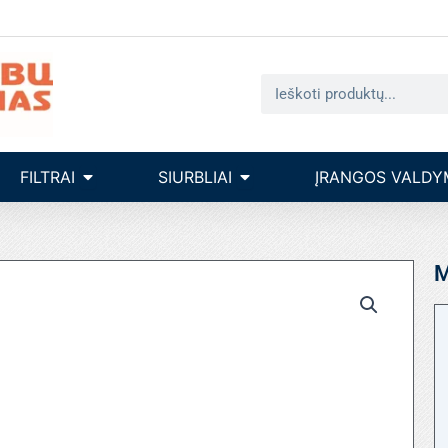
Search
seinų įrengimas
Open filtrai
Open siurbliai
FILTRAI
SIURBLIAI
ĮRANGOS VALDY
M