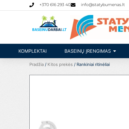
Pereiti
+370 616 293 40
info@statybumenas.lt
prie
turinio
Open Ba
KOMPLEKTAI
BASEINŲ ĮRENGIMAS
Pradžia
/
Kitos prekės
/ Rankiniai ritinėliai