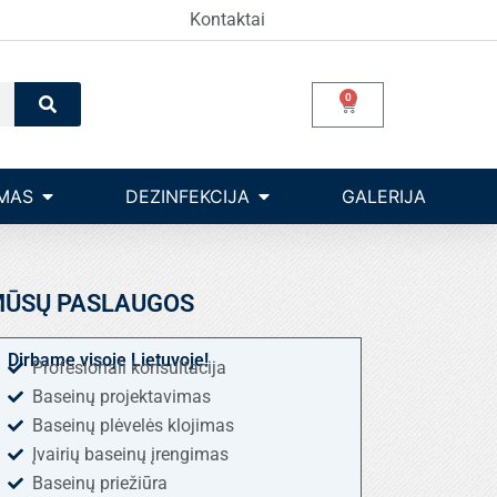
Kontaktai
Search
0
Cart
Open Įrangos valdymas
Open dezinfekcija
MAS
DEZINFEKCIJA
GALERIJA
ŪSŲ PASLAUGOS
Dirbame visoje Lietuvoje!
Profesionali konsultacija
Baseinų projektavimas
Baseinų plėvelės klojimas
Įvairių baseinų įrengimas
Baseinų priežiūra