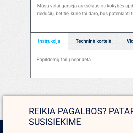
Mūsų volai garsėja aukščiausios kokybės apdi
riedučių, bet tie, kurie tai daro, bus patenkint
Instrukcija
Techninė kortelė
Vi
Papildomų failų nepridėta
REIKIA PAGALBOS? PATA
SUSISIEKIME