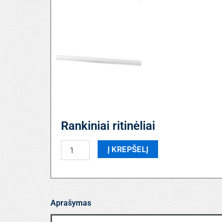
Rankiniai ritinėliai
produkto
Į KREPŠELĮ
kiekis:
Rankiniai
ritinėliai
Aprašymas