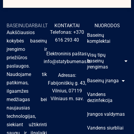
BASEINUDARBAI.LT
KONTAKTAI
NUORODOS
Telefonas: +370
Aukščiausios
Baseinų
616 293 40
kokybės baseinų
komplektai
įrengimo ir
Elektroninis paštas:
Visų tipų
priežiūros
baseinų
info@statybumenas.lt
paslaugos.
įrengimas
Naudojame tik
Adresas:
Baseinų įranga
patikimas,
Fabijoniškių g. 43,
Vilnius, 07119
ilgaamžes
Vandens
Vilniaus m. sav.
medžiagas bei
dezinfekcija
naujausias
Įrangos valdymas
technologijas,
siekiant užtikrinti
Vandens siurbliai
saugų ir ilgalaikį