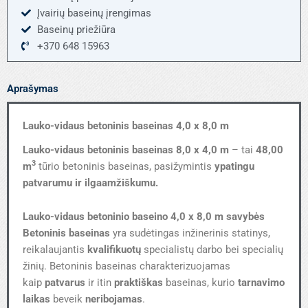
Įvairių baseinų įrengimas
Baseinų priežiūra
+370 648 15963
Aprašymas
Lauko-vidaus betoninis baseinas 4,0 x 8,0 m
Lauko-vidaus betoninis baseinas 8,0 x 4,0 m
– tai
48,00
3
m
tūrio betoninis baseinas, pasižymintis
ypatingu
patvarumu ir ilgaamžiškumu.
Lauko-vidaus betoninio baseino 4,0 x 8,0 m savybės
Betoninis baseinas
yra sudėtingas inžinerinis statinys,
reikalaujantis
kvalifikuotų
specialistų darbo bei specialių
žinių. Betoninis baseinas charakterizuojamas
kaip
patvarus
ir itin
praktiškas
baseinas, kurio
tarnavimo
laikas
beveik
neribojamas
.