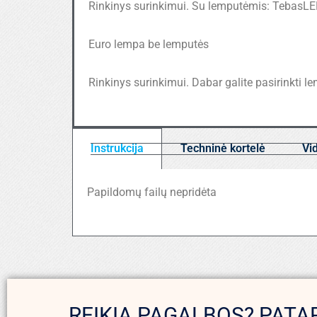
Rinkinys surinkimui. Su lemputėmis: TebasL
Euro lempa be lemputės
Rinkinys surinkimui. Dabar galite pasirinkti le
Instrukcija
Techninė kortelė
Vi
Papildomų failų nepridėta
REIKIA PAGALBOS? PATA