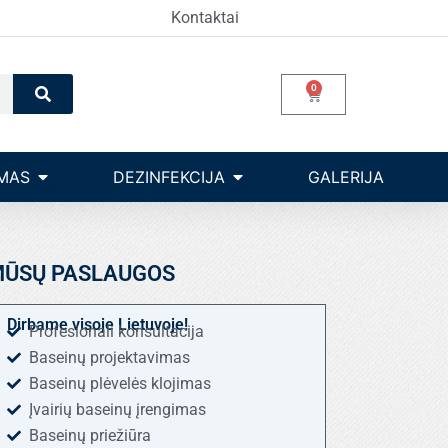
Kontaktai
Search
0
Cart
Open Įrangos valdymas
Open dezinfekcija
MAS
DEZINFEKCIJA
GALERIJA
ŪSŲ PASLAUGOS
Dirbame visoje Lietuvoje!
Profesionali konsultacija
Baseinų projektavimas
Baseinų plėvelės klojimas
Įvairių baseinų įrengimas
Baseinų priežiūra