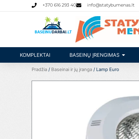
Pereiti
+370 616 293 40
info@statybumenas.lt
prie
turinio
Open Ba
KOMPLEKTAI
BASEINŲ ĮRENGIMAS
Pradžia
/
Baseinai ir jų įranga
/ Lamp Euro