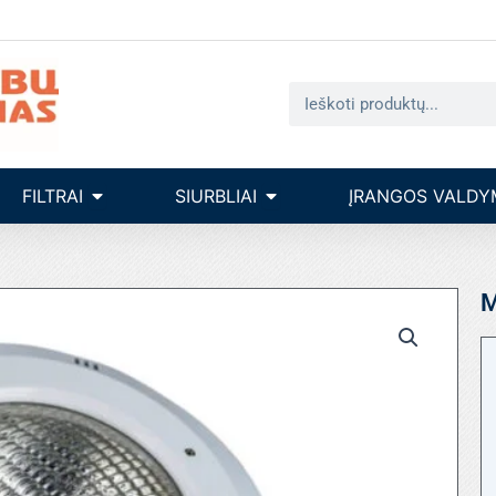
Search
seinų įrengimas
Open filtrai
Open siurbliai
FILTRAI
SIURBLIAI
ĮRANGOS VALDY
M