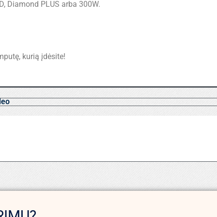
ED, Diamond PLUS arba 300W.
mputę, kurią įdėsite!
deo
RIMŲ?