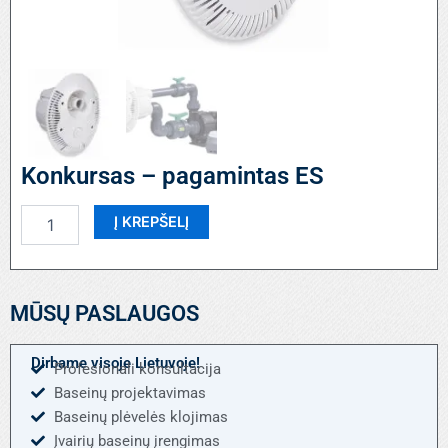
Konkursas – pagamintas ES
produkto
Į KREPŠELĮ
kiekis:
Konkursas
–
pagamintas
MŪSŲ PASLAUGOS
ES
Dirbame visoje Lietuvoje!
Profesionali konsultacija
Baseinų projektavimas
Baseinų plėvelės klojimas
Įvairių baseinų įrengimas