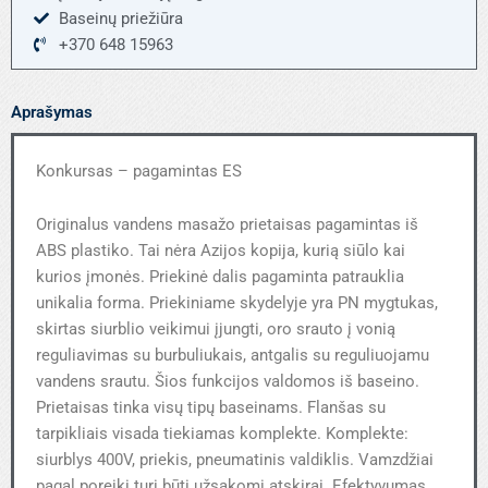
Baseinų priežiūra
+370 648 15963
Aprašymas
Konkursas – pagamintas ES
Originalus vandens masažo prietaisas pagamintas iš
ABS plastiko. Tai nėra Azijos kopija, kurią siūlo kai
kurios įmonės. Priekinė dalis pagaminta patrauklia
unikalia forma. Priekiniame skydelyje yra PN mygtukas,
skirtas siurblio veikimui įjungti, oro srauto į vonią
reguliavimas su burbuliukais, antgalis su reguliuojamu
vandens srautu. Šios funkcijos valdomos iš baseino.
Prietaisas tinka visų tipų baseinams. Flanšas su
tarpikliais visada tiekiamas komplekte. Komplekte:
siurblys 400V, priekis, pneumatinis valdiklis. Vamzdžiai
pagal poreikį turi būti užsakomi atskirai. Efektyvumas