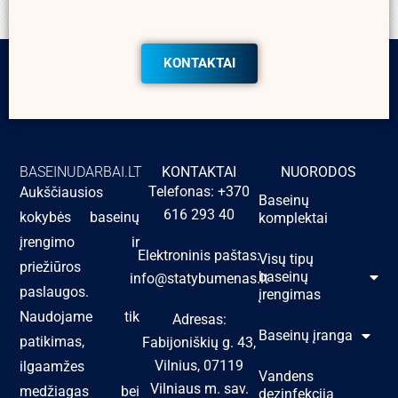
KONTAKTAI
BASEINUDARBAI.LT
KONTAKTAI
NUORODOS
Telefonas: +370
Aukščiausios
Baseinų
616 293 40
kokybės baseinų
komplektai
įrengimo ir
Elektroninis paštas:
Visų tipų
priežiūros
baseinų
info@statybumenas.lt
paslaugos.
įrengimas
Naudojame tik
Adresas:
Baseinų įranga
patikimas,
Fabijoniškių g. 43,
Vilnius, 07119
ilgaamžes
Vandens
Vilniaus m. sav.
medžiagas bei
dezinfekcija