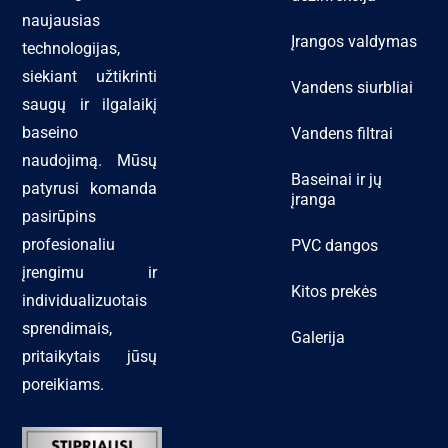
naujausias
Įrangos valdymas
technologijas,
siekiant užtikrinti
Vandens siurbliai
saugų ir ilgalaikį
baseino
Vandens filtrai
naudojimą. Mūsų
Baseinai ir jų
patyrusi komanda
įranga
pasirūpins
profesionaliu
PVC dangos
įrengimu ir
Kitos prekės
individualizuotais
sprendimais,
Galerija
pritaikytais jūsų
poreikiams.