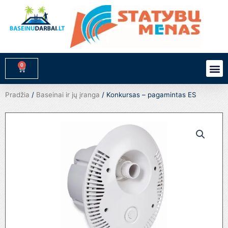
Pereiti
prie
turinio
0
M
Cart
Pradžia
/
Baseinai ir jų įranga
/ Konkursas – pagamintas ES