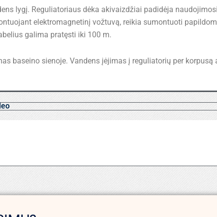
dens lygį. Reguliatoriaus dėka akivaizdžiai padidėja naudojimo
ontuojant elektromagnetinį vožtuvą, reikia sumontuoti papildom
kabelius galima pratęsti iki 100 m.
as baseino sienoje. Vandens įėjimas į reguliatorių per korpusą 
deo