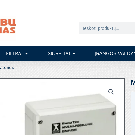
Search
seinų įrengimas
Open filtrai
Open siurbliai
FILTRAI
SIURBLIAI
ĮRANGOS VALDY
atorius
M