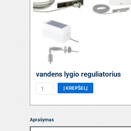
vandens lygio reguliatorius
produkto
Į KREPŠELĮ
kiekis:
vandens
lygio
reguliatorius
Aprašymas