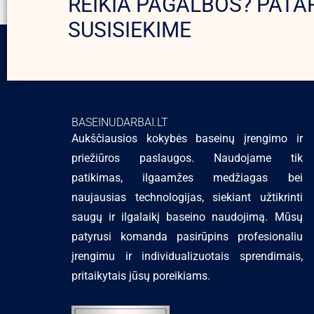
REIKIA PAGALBOS? PATA
SUSISIEKIME
BASEINUDARBAI.LT
Aukščiausios kokybės baseinų įrengimo ir
priežiūros paslaugos. Naudojame tik
patikimas, ilgaamžes medžiagas bei
naujausias technologijas, siekiant užtikrinti
saugų ir ilgalaikį baseino naudojimą. Mūsų
patyrusi komanda pasirūpins profesionaliu
įrengimu ir individualizuotais sprendimais,
pritaikytais jūsų poreikiams.