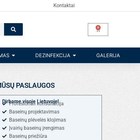
Kontaktai
Search
0
Cart
Open Įrangos valdymas
Open dezinfekcija
MAS
DEZINFEKCIJA
GALERIJA
ŪSŲ PASLAUGOS
Dirbame visoje Lietuvoje!
Profesionali konsultacija
Baseinų projektavimas
Baseinų plėvelės klojimas
Įvairių baseinų įrengimas
Baseinų priežiūra