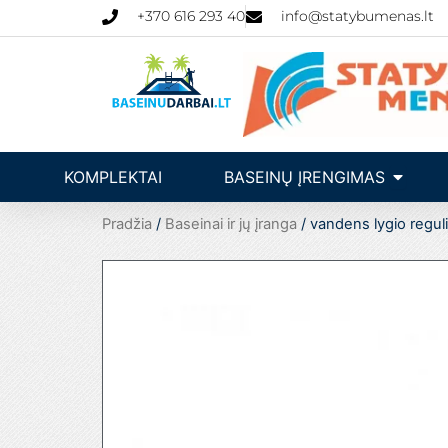
Pereiti
+370 616 293 40
info@statybumenas.lt
prie
turinio
Open Ba
KOMPLEKTAI
BASEINŲ ĮRENGIMAS
Pradžia
/
Baseinai ir jų įranga
/ vandens lygio reguli