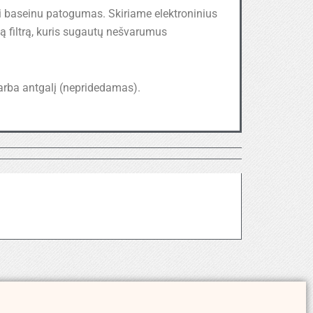
si baseinu patogumas. Skiriame elektroninius
ą filtrą, kuris sugautų nešvarumus
arba antgalį (nepridedamas).