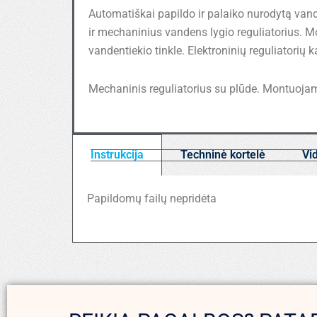
Automatiškai papildo ir palaiko nurodytą van
ir mechaninius vandens lygio reguliatorius. M
vandentiekio tinkle. Elektroninių reguliatorių 
Mechaninis reguliatorius su plūde. Montuojam
Instrukcija
Techninė kortelė
Vi
Papildomų failų nepridėta