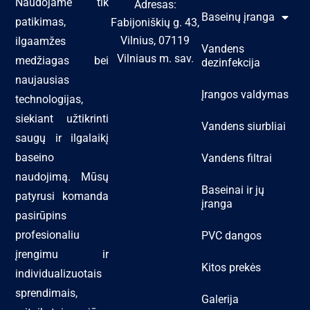
Naudojame tik
Adresas:
Baseinų įranga
patikimas,
Fabijoniškių g. 43,
Vilnius, 07119
ilgaamžes
Vandens
Vilniaus m. sav.
medžiagas bei
dezinfekcija
naujausias
Įrangos valdymas
technologijas,
siekiant užtikrinti
Vandens siurbliai
saugų ir ilgalaikį
baseino
Vandens filtrai
naudojimą. Mūsų
Baseinai ir jų
patyrusi komanda
įranga
pasirūpins
profesionaliu
PVC dangos
įrengimu ir
Kitos prekės
individualizuotais
sprendimais,
Galerija