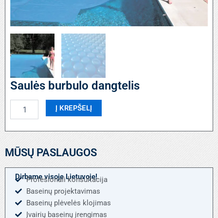
Saulės burbulo dangtelis
produkto
Į KREPŠELĮ
kiekis:
Saulės
burbulo
dangtelis
MŪSŲ PASLAUGOS
Dirbame visoje Lietuvoje!
Profesionali konsultacija
Baseinų projektavimas
Baseinų plėvelės klojimas
Įvairių baseinų įrengimas