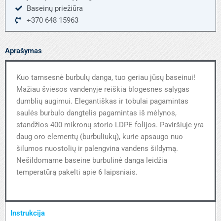
Baseinų priežiūra
+370 648 15963
Aprašymas
Kuo tamsesnė burbulų danga, tuo geriau jūsų baseinui!
Mažiau šviesos vandenyje reiškia blogesnes sąlygas
dumblių augimui. Elegantiškas ir tobulai pagamintas
saulės burbulo dangtelis pagamintas iš mėlynos,
standžios 400 mikronų storio LDPE folijos. Paviršiuje yra
daug oro elementų (burbuliukų), kurie apsaugo nuo
šilumos nuostolių ir palengvina vandens šildymą.
Nešildomame baseine burbulinė danga leidžia
temperatūrą pakelti apie 6 laipsniais.
Instrukcija