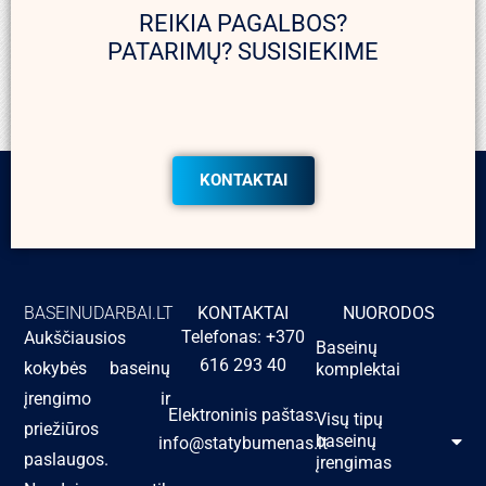
REIKIA PAGALBOS?
PATARIMŲ? SUSISIEKIME
KONTAKTAI
BASEINUDARBAI.LT
KONTAKTAI
NUORODOS
Telefonas: +370
Aukščiausios
Baseinų
616 293 40
kokybės baseinų
komplektai
įrengimo ir
Elektroninis paštas:
Visų tipų
priežiūros
baseinų
info@statybumenas.lt
paslaugos.
įrengimas